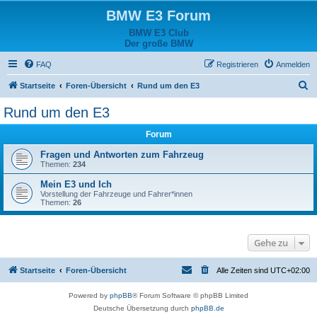
BMW E3 Forum
BMW E3 Club
Der große BMW
FAQ
Registrieren
Anmelden
S
Startseite
Foren-Übersicht
Rund um den E3
u
Rund um den E3
c
Forum
h
e
Fragen und Antworten zum Fahrzeug
Themen:
234
Mein E3 und Ich
Vorstellung der Fahrzeuge und Fahrer*innen
Themen:
26
Gehe zu
Startseite
Foren-Übersicht
Alle Zeiten sind
UTC+02:00
Powered by
phpBB
® Forum Software © phpBB Limited
Deutsche Übersetzung durch
phpBB.de