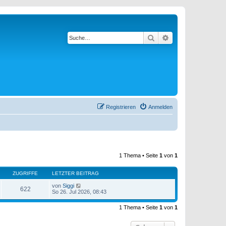
Suche
Erweiterte Suche
Registrieren
Anmelden
1 Thema • Seite
1
von
1
ZUGRIFFE
LETZTER BEITRAG
von
Siggi
622
So 26. Jul 2026, 08:43
1 Thema • Seite
1
von
1