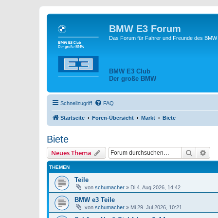
BMW E3 Forum
Das Forum für Fahrer und Freunde des BMW E
BMW E3 Club
Der große BMW
Schnellzugriff
FAQ
Startseite
Foren-Übersicht
Markt
Biete
Biete
Suche
Erw
Neues Thema
THEMEN
Teile
von
schumacher
»
Di 4. Aug 2026, 14:42
BMW e3 Teile
von
schumacher
»
Mi 29. Jul 2026, 10:21