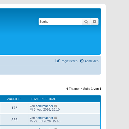
Suche
Erweiterte Suche
Registrieren
Anmelden
4 Themen • Seite
1
von
1
ZUGRIFFE
LETZTER BEITRAG
von
schumacher
175
Mi 5. Aug 2026, 16:10
von
schumacher
536
Mi 29. Jul 2026, 15:16