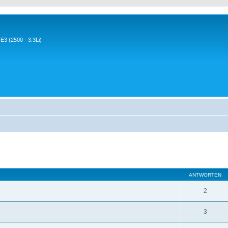
3 (2500 - 3.3Li)
eiterte Suche
ANTWORTEN
2
3