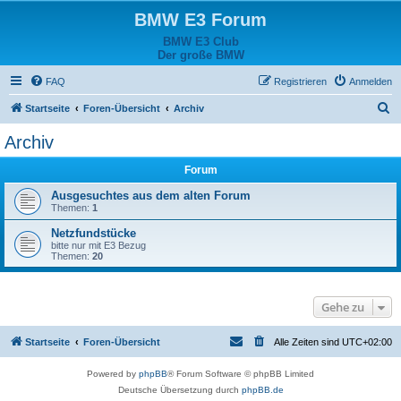
BMW E3 Forum
BMW E3 Club
Der große BMW
FAQ
Registrieren
Anmelden
S
Startseite
Foren-Übersicht
Archiv
u
Archiv
c
Forum
h
e
Ausgesuchtes aus dem alten Forum
Themen:
1
Netzfundstücke
bitte nur mit E3 Bezug
Themen:
20
Gehe zu
Startseite
Foren-Übersicht
Alle Zeiten sind
UTC+02:00
Powered by
phpBB
® Forum Software © phpBB Limited
Deutsche Übersetzung durch
phpBB.de