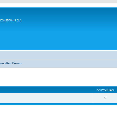
3 (2500 - 3.3Li)
em alten Forum
eiterte Suche
ANTWORTEN
0