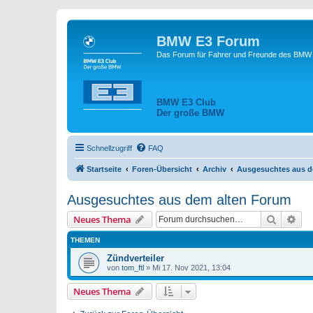
BMW E3 Forum
Das Forum für Fahrer und Freunde des BMW E
BMW E3 Club
Der große BMW
Schnellzugriff
FAQ
Startseite
Foren-Übersicht
Archiv
Ausgesuchtes aus d
Ausgesuchtes aus dem alten Forum
Suche
Erw
Neues Thema
THEMEN
Zündverteiler
von
tom_ftl
»
Mi 17. Nov 2021, 13:04
Neues Thema