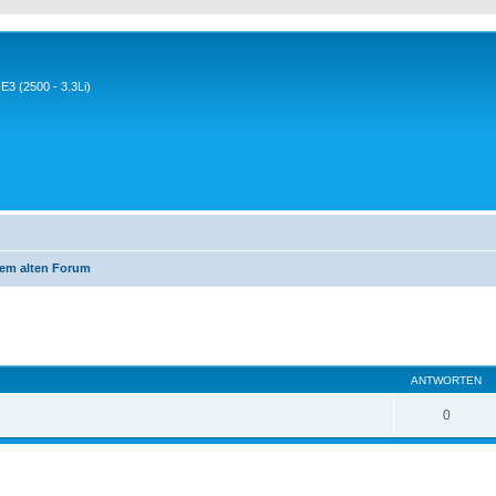
3 (2500 - 3.3Li)
em alten Forum
eiterte Suche
ANTWORTEN
0