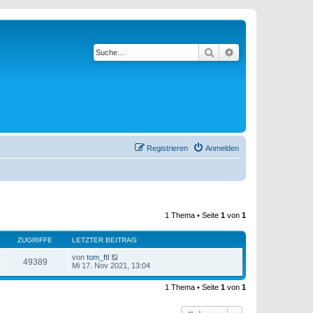
Suche
Erweiterte Suche
Registrieren
Anmelden
1 Thema • Seite
1
von
1
ZUGRIFFE
LETZTER BEITRAG
von
tom_ftl
49389
Mi 17. Nov 2021, 13:04
1 Thema • Seite
1
von
1