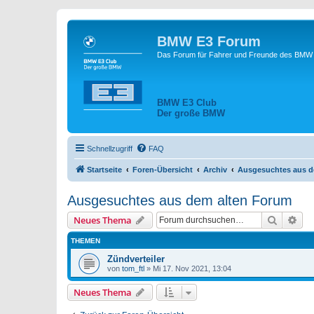
BMW E3 Forum
Das Forum für Fahrer und Freunde des BMW E
BMW E3 Club
Der große BMW
Schnellzugriff
FAQ
Startseite
Foren-Übersicht
Archiv
Ausgesuchtes aus d
Ausgesuchtes aus dem alten Forum
Suche
Erw
Neues Thema
THEMEN
Zündverteiler
von
tom_ftl
»
Mi 17. Nov 2021, 13:04
Neues Thema