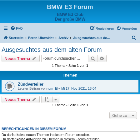
BMW E3 Forum
BMW E3 Club
Der große BMW
FAQ
Registrieren
Anmelden
S
Startseite
Foren-Übersicht
Archiv
Ausgesuchtes aus dem alten Forum
u
Ausgesuchtes aus dem alten Forum
c
Suche
Erweiterte Suche
Neues Thema
h
1 Thema • Seite
1
von
1
e
Themen
Zündverteiler
Letzter Beitrag von
tom_ftl
«
Mi 17. Nov 2021, 13:04
Neues Thema
1 Thema • Seite
1
von
1
Gehe zu
BERECHTIGUNGEN IN DIESEM FORUM
Du darfst
keine
neuen Themen in diesem Forum erstellen.
Du darfst
keine
Antworten zu Themen in diesem Forum erstellen.