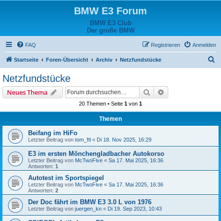
BMW E3 Forum
BMW E3 Club
Der große BMW
FAQ
Registrieren
Anmelden
S
Startseite
Foren-Übersicht
Archiv
Netzfundstücke
u
Netzfundstücke
c
Suche
Erweiterte Suche
Neues Thema
h
20 Themen • Seite
1
von
1
e
Themen
Beifang im HiFo
Letzter Beitrag von
tom_ftl
«
Di 18. Nov 2025, 16:29
E3 im ersten Mönchengladbacher Autokorso
Letzter Beitrag von
McTwoFive
«
Sa 17. Mai 2025, 16:36
Antworten:
1
Autotest im Sportspiegel
Letzter Beitrag von
McTwoFive
«
Sa 17. Mai 2025, 16:36
Antworten:
2
Der Doc fährt im BMW E3 3.0 L von 1976
Letzter Beitrag von
juergen_kn
«
Di 19. Sep 2023, 10:43