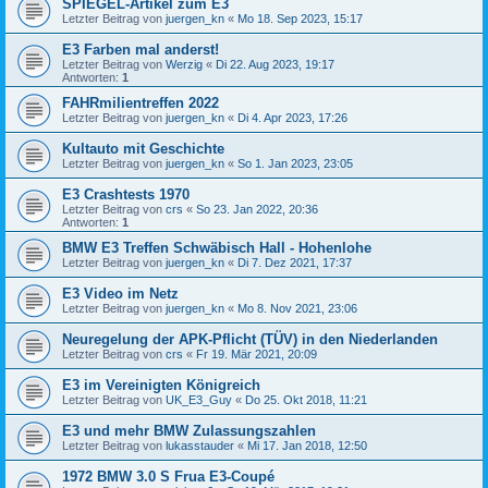
SPIEGEL-Artikel zum E3
Letzter Beitrag von
juergen_kn
«
Mo 18. Sep 2023, 15:17
E3 Farben mal anderst!
Letzter Beitrag von
Werzig
«
Di 22. Aug 2023, 19:17
Antworten:
1
FAHRmilientreffen 2022
Letzter Beitrag von
juergen_kn
«
Di 4. Apr 2023, 17:26
Kultauto mit Geschichte
Letzter Beitrag von
juergen_kn
«
So 1. Jan 2023, 23:05
E3 Crashtests 1970
Letzter Beitrag von
crs
«
So 23. Jan 2022, 20:36
Antworten:
1
BMW E3 Treffen Schwäbisch Hall - Hohenlohe
Letzter Beitrag von
juergen_kn
«
Di 7. Dez 2021, 17:37
E3 Video im Netz
Letzter Beitrag von
juergen_kn
«
Mo 8. Nov 2021, 23:06
Neuregelung der APK-Pflicht (TÜV) in den Niederlanden
Letzter Beitrag von
crs
«
Fr 19. Mär 2021, 20:09
E3 im Vereinigten Königreich
Letzter Beitrag von
UK_E3_Guy
«
Do 25. Okt 2018, 11:21
E3 und mehr BMW Zulassungszahlen
Letzter Beitrag von
lukasstauder
«
Mi 17. Jan 2018, 12:50
1972 BMW 3.0 S Frua E3-Coupé