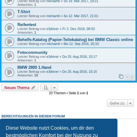
Letzter Beitrag von
micham6
«
So 19. Mär 2017, 19:21
Antworten:
1
T-Shirt
Letzter Beitrag von
micham6
«
So 12. Mär 2017, 21:01
Reifentest
Letzter Beitrag von
e3driver
«
Fr 2. Dez 2016, 08:53
Antworten:
1
Behelfs-Katalog (Papier-Teilekatalog) bei BMW Classic online
Letzter Beitrag von
micham6
«
Mo 12. Sep 2016, 20:10
Fotocommunity
Letzter Beitrag von
e3driver
«
Do 25. Aug 2016, 15:17
Antworten:
1
BMW 2800 1.Hand
Letzter Beitrag von
e3driver
«
Do 25. Aug 2016, 15:15
Antworten:
10
1
2
Neues Thema
20 Themen • Seite
1
von
1
Gehe zu
BERECHTIGUNGEN IN DIESEM FORUM
Du darfst
keine
neuen Themen in diesem Forum erstellen.
Du darfst
keine
Antworten zu Themen in diesem Forum erstellen.
Diese Website nutzt Cookies, um dir den
Du darfst deine Beiträge in diesem Forum
nicht
ändern.
bestmöglichen Komfort bei der Nutzung zu
Du darfst deine Beiträge in diesem Forum
nicht
löschen.