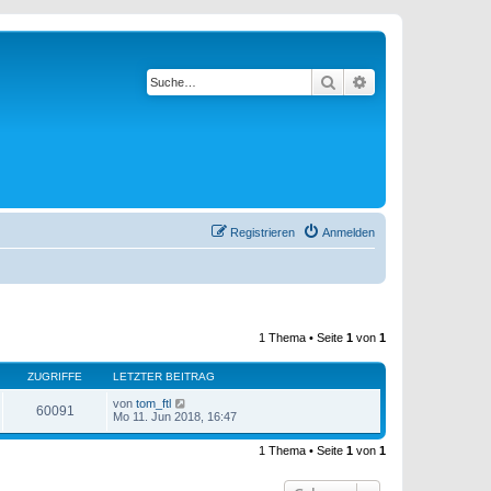
Suche
Erweiterte Suche
Registrieren
Anmelden
1 Thema • Seite
1
von
1
ZUGRIFFE
LETZTER BEITRAG
von
tom_ftl
60091
Mo 11. Jun 2018, 16:47
1 Thema • Seite
1
von
1