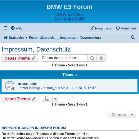
BMW E3 Forum
BMW E3 Club
Der große BMW
FAQ
Registrieren
Anmelden
S
Startseite
Foren-Übersicht
Impressum, Datenschutz
u
Impressum, Datenschutz
c
Suche
Erweiterte Suche
Neues Thema
h
1 Thema • Seite
1
von
1
e
Themen
muss sein
Letzter Beitrag von
tom_ftl
«
Mo 11. Jun 2018, 16:47
Neues Thema
1 Thema • Seite
1
von
1
Gehe zu
BERECHTIGUNGEN IN DIESEM FORUM
Du darfst
keine
neuen Themen in diesem Forum erstellen.
Du darfst
keine
Antworten zu Themen in diesem Forum erstellen.