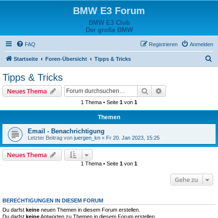
BMW E3 Forum
BMW E3 Club
Der große BMW
FAQ
Registrieren
Anmelden
S
Startseite
Foren-Übersicht
Tipps & Tricks
u
Tipps & Tricks
c
Suche
Erweiterte Suche
Neues Thema
h
1 Thema • Seite
1
von
1
e
Themen
Email - Benachrichtigung
Letzter Beitrag von
juergen_kn
«
Fr 20. Jan 2023, 15:25
Neues Thema
1 Thema • Seite
1
von
1
Gehe zu
BERECHTIGUNGEN IN DIESEM FORUM
Du darfst
keine
neuen Themen in diesem Forum erstellen.
Du darfst
keine
Antworten zu Themen in diesem Forum erstellen.