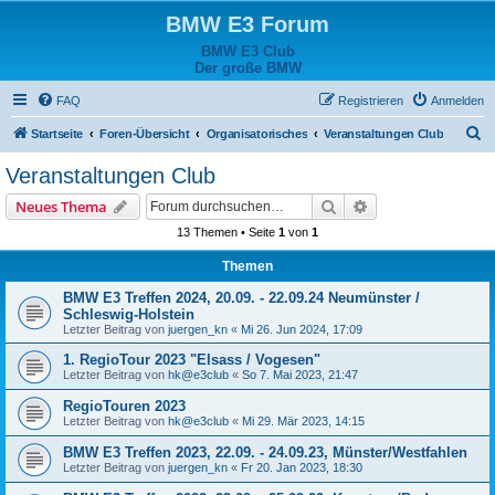
BMW E3 Forum
BMW E3 Club
Der große BMW
FAQ
Registrieren
Anmelden
S
Startseite
Foren-Übersicht
Organisatorisches
Veranstaltungen Club
u
Veranstaltungen Club
c
Suche
Erweiterte Suche
Neues Thema
h
13 Themen • Seite
1
von
1
e
Themen
BMW E3 Treffen 2024, 20.09. - 22.09.24 Neumünster /
Schleswig-Holstein
Letzter Beitrag von
juergen_kn
«
Mi 26. Jun 2024, 17:09
1. RegioTour 2023 "Elsass / Vogesen"
Letzter Beitrag von
hk@e3club
«
So 7. Mai 2023, 21:47
RegioTouren 2023
Letzter Beitrag von
hk@e3club
«
Mi 29. Mär 2023, 14:15
BMW E3 Treffen 2023, 22.09. - 24.09.23, Münster/Westfahlen
Letzter Beitrag von
juergen_kn
«
Fr 20. Jan 2023, 18:30