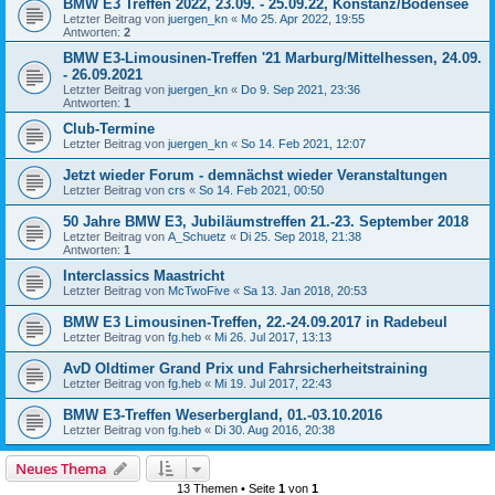
BMW E3 Treffen 2022, 23.09. - 25.09.22, Konstanz/Bodensee
Letzter Beitrag von
juergen_kn
«
Mo 25. Apr 2022, 19:55
Antworten:
2
BMW E3-Limousinen-Treffen '21 Marburg/Mittelhessen, 24.09.
- 26.09.2021
Letzter Beitrag von
juergen_kn
«
Do 9. Sep 2021, 23:36
Antworten:
1
Club-Termine
Letzter Beitrag von
juergen_kn
«
So 14. Feb 2021, 12:07
Jetzt wieder Forum - demnächst wieder Veranstaltungen
Letzter Beitrag von
crs
«
So 14. Feb 2021, 00:50
50 Jahre BMW E3, Jubiläumstreffen 21.-23. September 2018
Letzter Beitrag von
A_Schuetz
«
Di 25. Sep 2018, 21:38
Antworten:
1
Interclassics Maastricht
Letzter Beitrag von
McTwoFive
«
Sa 13. Jan 2018, 20:53
BMW E3 Limousinen-Treffen, 22.-24.09.2017 in Radebeul
Letzter Beitrag von
fg.heb
«
Mi 26. Jul 2017, 13:13
AvD Oldtimer Grand Prix und Fahrsicherheitstraining
Letzter Beitrag von
fg.heb
«
Mi 19. Jul 2017, 22:43
BMW E3-Treffen Weserbergland, 01.-03.10.2016
Letzter Beitrag von
fg.heb
«
Di 30. Aug 2016, 20:38
Neues Thema
13 Themen • Seite
1
von
1