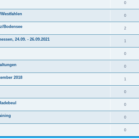
0
r/Westfahlen
0
anz/Bodensee
2
ssen, 24.09. - 26.09.2021
1
0
taltungen
0
tember 2018
1
0
 Radebeul
0
aining
0
0