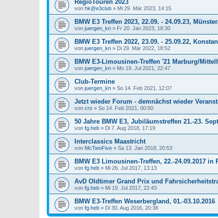
RegioTouren 2023
von
hk@e3club
»
Mi 29. Mär 2023, 14:15
BMW E3 Treffen 2023, 22.09. - 24.09.23, Münste
von
juergen_kn
»
Fr 20. Jan 2023, 18:30
BMW E3 Treffen 2022, 23.09. - 25.09.22, Konst
von
juergen_kn
»
Di 29. Mär 2022, 18:52
BMW E3-Limousinen-Treffen '21 Marburg/Mittelhe
von
juergen_kn
»
Mo 19. Jul 2021, 22:47
Club-Termine
von
juergen_kn
»
So 14. Feb 2021, 12:07
Jetzt wieder Forum - demnächst wieder Verans
von
crs
»
So 14. Feb 2021, 00:50
50 Jahre BMW E3, Jubiläumstreffen 21.-23. Sep
von
fg.heb
»
Di 7. Aug 2018, 17:19
Interclassics Maastricht
von
McTwoFive
»
Sa 13. Jan 2018, 20:53
BMW E3 Limousinen-Treffen, 22.-24.09.2017 in
von
fg.heb
»
Mi 26. Jul 2017, 13:13
AvD Oldtimer Grand Prix und Fahrsicherheitstr
von
fg.heb
»
Mi 19. Jul 2017, 22:43
BMW E3-Treffen Weserbergland, 01.-03.10.2016
von
fg.heb
»
Di 30. Aug 2016, 20:38