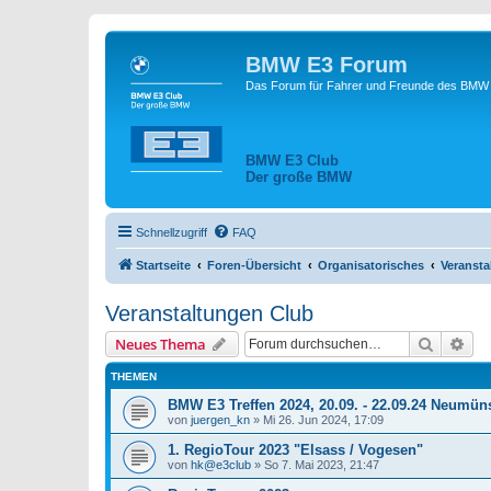
BMW E3 Forum
Das Forum für Fahrer und Freunde des BMW E
BMW E3 Club
Der große BMW
Schnellzugriff
FAQ
Startseite
Foren-Übersicht
Organisatorisches
Veransta
Veranstaltungen Club
Suche
Erw
Neues Thema
THEMEN
BMW E3 Treffen 2024, 20.09. - 22.09.24 Neumüns
von
juergen_kn
»
Mi 26. Jun 2024, 17:09
1. RegioTour 2023 "Elsass / Vogesen"
von
hk@e3club
»
So 7. Mai 2023, 21:47