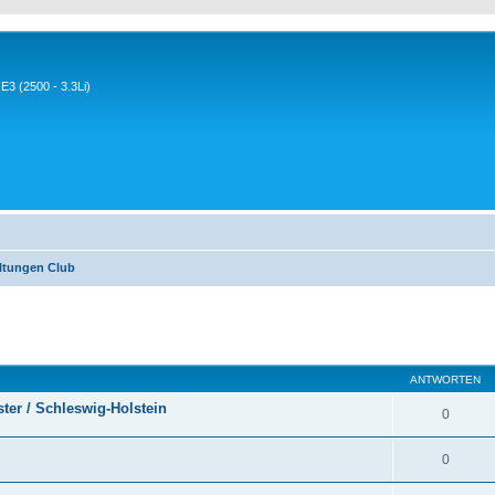
3 (2500 - 3.3Li)
ltungen Club
eiterte Suche
ANTWORTEN
ter / Schleswig-Holstein
0
0