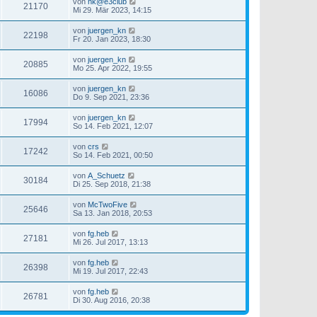
von
hk@e3club
21170
Mi 29. Mär 2023, 14:15
von
juergen_kn
22198
Fr 20. Jan 2023, 18:30
von
juergen_kn
20885
Mo 25. Apr 2022, 19:55
von
juergen_kn
16086
Do 9. Sep 2021, 23:36
von
juergen_kn
17994
So 14. Feb 2021, 12:07
von
crs
17242
So 14. Feb 2021, 00:50
von
A_Schuetz
30184
Di 25. Sep 2018, 21:38
von
McTwoFive
25646
Sa 13. Jan 2018, 20:53
von
fg.heb
27181
Mi 26. Jul 2017, 13:13
von
fg.heb
26398
Mi 19. Jul 2017, 22:43
von
fg.heb
26781
Di 30. Aug 2016, 20:38