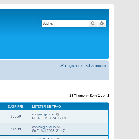
Suche
Erweiterte Suche
Registrieren
Anmelden
13 Themen • Seite
1
von
1
ZUGRIFFE
LETZTER BEITRAG
von
juergen_kn
33660
Mi 26. Jun 2024, 17:09
von
hk@e3club
27599
So 7. Mai 2023, 21:47