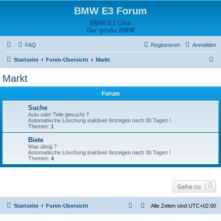
BMW E3 Forum
BMW E3 Club
Der große BMW
FAQ
Registrieren
Anmelden
S
Startseite
Foren-Übersicht
Markt
u
Markt
c
Forum
h
e
Suche
Auto oder Teile gesucht ?
Automatische Löschung inaktiver Anzeigen nach 30 Tagen !
Themen:
1
Biete
Was übrig ?
Automatische Löschung inaktiver Anzeigen nach 30 Tagen !
Themen:
4
Gehe zu
Startseite
Foren-Übersicht
Alle Zeiten sind
UTC+02:00