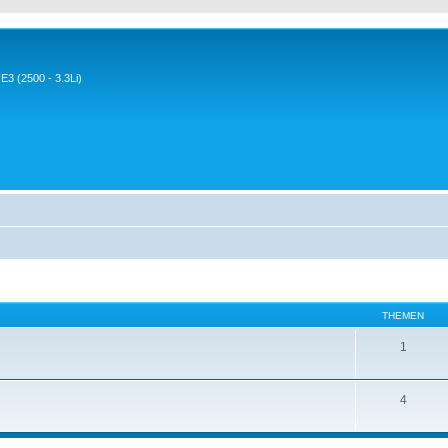
3 (2500 - 3.3Li)
THEMEN
1
4