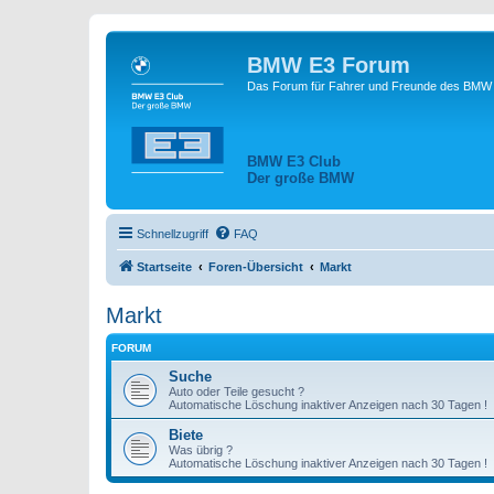
BMW E3 Forum
Das Forum für Fahrer und Freunde des BMW E
BMW E3 Club
Der große BMW
Schnellzugriff
FAQ
Startseite
Foren-Übersicht
Markt
Markt
FORUM
Suche
Auto oder Teile gesucht ?
Automatische Löschung inaktiver Anzeigen nach 30 Tagen !
Biete
Was übrig ?
Automatische Löschung inaktiver Anzeigen nach 30 Tagen !