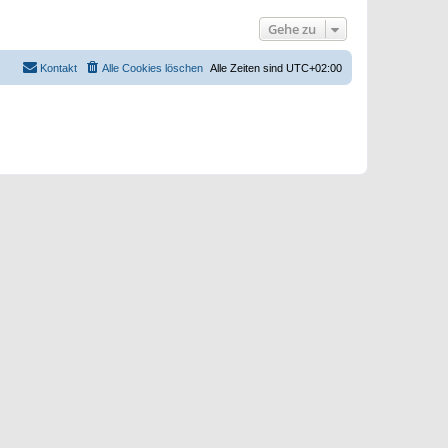
s
e
t
i
Gehe zu
e
t
r
r
B
a
e
Kontakt
Alle Cookies löschen
Alle Zeiten sind
UTC+02:00
g
i
t
r
a
g