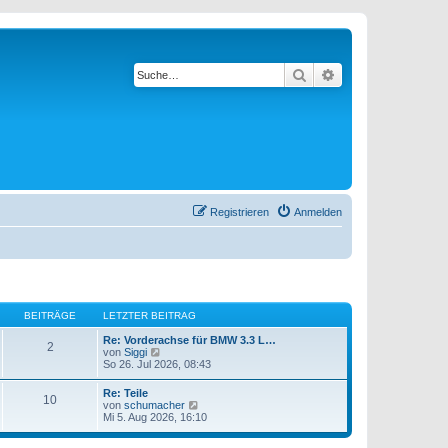
Suche
Erweiterte Suche
Registrieren
Anmelden
BEITRÄGE
LETZTER BEITRAG
Re: Vorderachse für BMW 3.3 L…
2
N
von
Siggi
e
So 26. Jul 2026, 08:43
u
e
Re: Teile
10
s
N
von
schumacher
t
e
Mi 5. Aug 2026, 16:10
e
u
r
e
B