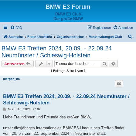
BMW E3 Forum
BMW E3 Club
Der große BMW
FAQ
Registrieren
Anmelden
S
Startseite
Foren-Übersicht
Organisatorisches
Veranstaltungen Club
u
BMW E3 Treffen 2024, 20.09. - 22.09.24
c
Neumünster / Schleswig-Holstein
h
Suche
Erweiterte
Antworten
e
1 Beitrag • Seite
1
von
1
juergen_kn
BMW E3 Treffen 2024, 20.09. - 22.09.24 Neumünster /
Schleswig-Holstein
B
Mi 26. Jun 2024, 17:09
e
i
Liebe Freundinnen und Freunde des großen BMW,
t
r
a
unser diesjähriges internationales BMW E3-Limousinen-Treffen findet
g
vom 20. bis zum 22. September 2024 in Neumünster statt.