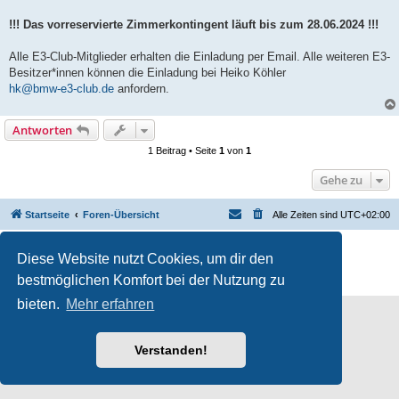
!!! Das vorreservierte Zimmerkontingent läuft bis zum 28.06.2024 !!!
Alle E3-Club-Mitglieder erhalten die Einladung per Email. Alle weiteren E3-
Besitzer*innen können die Einladung bei Heiko Köhler
hk@bmw-e3-club.de
anfordern.
Antworten
1 Beitrag • Seite
1
von
1
Gehe zu
Startseite
Foren-Übersicht
Alle Zeiten sind
UTC+02:00
Powered by
phpBB
® Forum Software © phpBB Limited
Diese Website nutzt Cookies, um dir den
Deutsche Übersetzung durch
phpBB.de
bestmöglichen Komfort bei der Nutzung zu
Datenschutz
|
Nutzungsbedingungen
bieten.
Mehr erfahren
Verstanden!