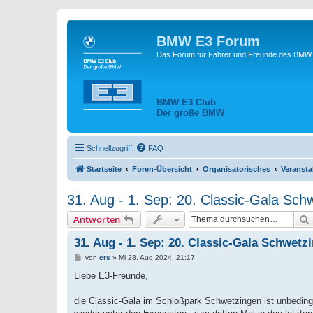
BMW E3 Forum
Das Forum für Fahrer und Freunde des BMW E
BMW E3 Club
Der große BMW
Schnellzugriff
FAQ
Startseite
Foren-Übersicht
Organisatorisches
Veransta
31. Aug - 1. Sep: 20. Classic-Gala Sch
Antworten
31. Aug - 1. Sep: 20. Classic-Gala Schwetz
B
von
crs
»
Mi 28. Aug 2024, 21:17
e
i
Liebe E3-Freunde,
t
r
a
die Classic-Gala im Schloßpark Schwetzingen ist unbedingt
g