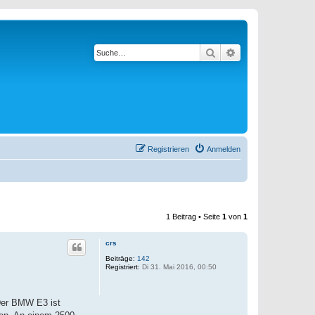
Suche
Erweiterte Suche
Registrieren
Anmelden
1 Beitrag • Seite
1
von
1
crs
Beiträge:
142
Registriert:
Di 31. Mai 2016, 00:50
 Der BMW E3 ist