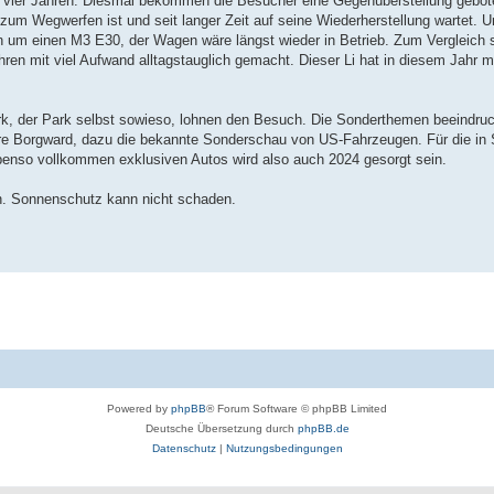
en vier Jahren. Diesmal bekommen die Besucher eine Gegenüberstellung gebo
t zum Wegwerfen ist und seit langer Zeit auf seine Wiederherstellung wartet. U
 um einen M3 E30, der Wagen wäre längst wieder in Betrieb. Zum Vergleich st
hren mit viel Aufwand alltagstauglich gemacht. Dieser Li hat in diesem Jahr m
k, der Park selbst sowieso, lohnen den Besuch. Die Sonderthemen beeindru
re Borgward, dazu die bekannte Sonderschau von US-Fahrzeugen. Für die in
enso vollkommen exklusiven Autos wird also auch 2024 gesorgt sein.
. Sonnenschutz kann nicht schaden.
Powered by
phpBB
® Forum Software © phpBB Limited
Deutsche Übersetzung durch
phpBB.de
Datenschutz
|
Nutzungsbedingungen