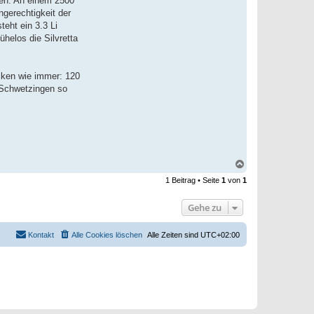
ten. An einem 2500
ngerechtigkeit der
eht ein 3.3 Li
ühelos die Silvretta
cken wie immer: 120
 Schwetzingen so
N
a
1 Beitrag • Seite
1
von
1
c
h
o
Gehe zu
b
e
n
Kontakt
Alle Cookies löschen
Alle Zeiten sind
UTC+02:00