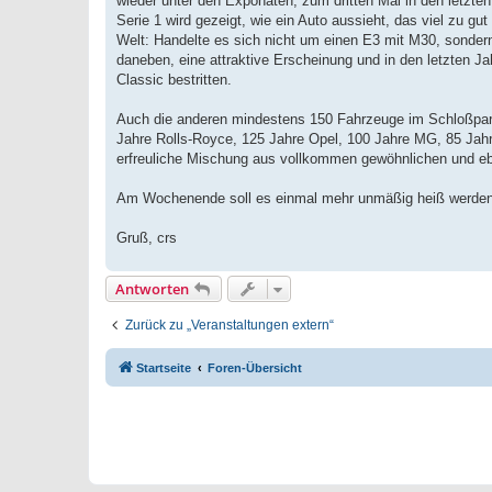
wieder unter den Exponaten, zum dritten Mal in den letzt
Serie 1 wird gezeigt, wie ein Auto aussieht, das viel zu gu
Welt: Handelte es sich nicht um einen E3 mit M30, sondern
daneben, eine attraktive Erscheinung und in den letzten Ja
Classic bestritten.
Auch die anderen mindestens 150 Fahrzeuge im Schloßpar
Jahre Rolls-Royce, 125 Jahre Opel, 100 Jahre MG, 85 Jah
erfreuliche Mischung aus vollkommen gewöhnlichen und eb
Am Wochenende soll es einmal mehr unmäßig heiß werden
Gruß, crs
Antworten
Zurück zu „Veranstaltungen extern“
Startseite
Foren-Übersicht