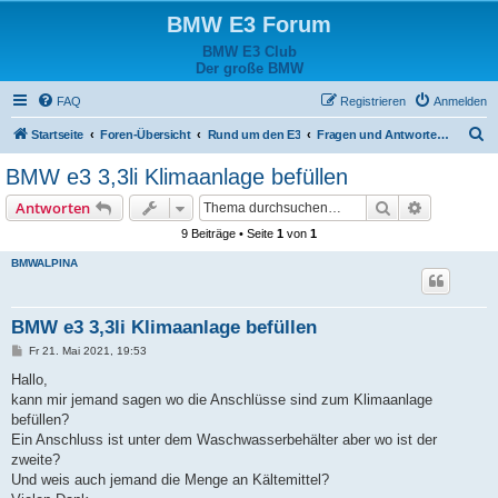
BMW E3 Forum
BMW E3 Club
Der große BMW
FAQ
Registrieren
Anmelden
S
Startseite
Foren-Übersicht
Rund um den E3
Fragen und Antworten zum Fahrzeug
u
BMW e3 3,3li Klimaanlage befüllen
c
Suche
Erweiterte
Antworten
h
9 Beiträge • Seite
1
von
1
e
BMWALPINA
BMW e3 3,3li Klimaanlage befüllen
B
Fr 21. Mai 2021, 19:53
e
i
Hallo,
t
kann mir jemand sagen wo die Anschlüsse sind zum Klimaanlage
r
a
befüllen?
g
Ein Anschluss ist unter dem Waschwasserbehälter aber wo ist der
zweite?
Und weis auch jemand die Menge an Kältemittel?