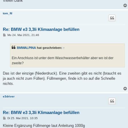
Vielen Dank
tom_ftl
Re: BMW e3 3,3li Klimaanlage befüllen
B
Mo 24. Mai 2021, 21:46
e
i
t
BMWALPINA
hat geschrieben:
↑
r
a
g
Ein Anschluss ist unter dem Waschwasserbehälter aber wo ist der
zweite?
Das ist der einzige (Niederdruck). Eine zweiten gibt es nicht (braucht es
ja auch nicht zum Füllen). Füllmengen, finde ich so auf die Schnelle
nichts.
e3driver
Re: BMW e3 3,3li Klimaanlage befüllen
B
Di 25. Mai 2021, 10:35
e
i
Kleine Ergänzung Füllmenge laut Anleitung 1000g