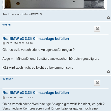
Aus Freude am Fahren BMW E3
tom_ftl
Re: BMW e3 3,3li Klimaanlage befüllen
B
Di 25. Mai 2021, 18:16
e
i
Gibt es evtl. verschiedene Anlagenausführungen ?
t
r
a
Auge mit Mineralöl und Borsäure auswaschen hört sich gruselig an.
g
R12 wird auch nicht so leicht zu bekommen sein.
e3driver
Re: BMW e3 3,3li Klimaanlage befüllen
B
Mi 26. Mai 2021, 14:34
e
i
Ob es verschiedene Werksseitige Anlagen gibt weiß ich nicht, es gab 2
t
Verschiedene Kompressoren und für die Italiener gab es noch eine
r