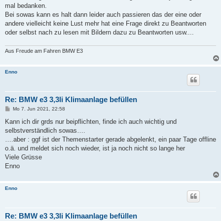
mal bedanken.
Bei sowas kann es halt dann leider auch passieren das der eine oder
andere vielleicht keine Lust mehr hat eine Frage direkt zu Beantworten
oder selbst nach zu lesen mit Bildern dazu zu Beantworten usw....
Aus Freude am Fahren BMW E3
Enno
Re: BMW e3 3,3li Klimaanlage befüllen
B
Mo 7. Jun 2021, 22:58
e
i
Kann ich dir grds nur beipflichten, finde ich auch wichtig und
t
selbstverständlich sowas….
r
a
….aber : ggf ist der Themenstarter gerade abgelenkt, ein paar Tage offline
g
o.ä. und meldet sich noch wieder, ist ja noch nicht so lange her
Viele Grüsse
Enno
Enno
Re: BMW e3 3,3li Klimaanlage befüllen