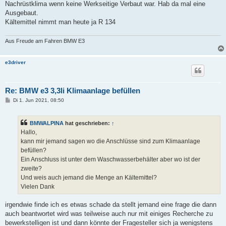
a
Nachrüstklima wenn keine Werkseitige Verbaut war. Hab da mal eine
g
Ausgebaut.
Kältemittel nimmt man heute ja R 134
Aus Freude am Fahren BMW E3
e3driver
Re: BMW e3 3,3li Klimaanlage befüllen
B
Di 1. Jun 2021, 08:50
e
i
t
BMWALPINA
hat geschrieben:
↑
r
a
Hallo,
g
kann mir jemand sagen wo die Anschlüsse sind zum Klimaanlage
befüllen?
Ein Anschluss ist unter dem Waschwasserbehälter aber wo ist der
zweite?
Und weis auch jemand die Menge an Kältemittel?
Vielen Dank
irgendwie finde ich es etwas schade da stellt jemand eine frage die dann
auch beantwortet wird was teilweise auch nur mit einiges Recherche zu
bewerkstelligen ist und dann könnte der Fragesteller sich ja wenigstens