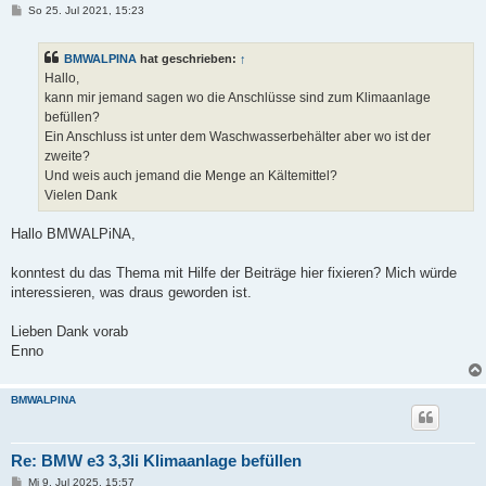
B
So 25. Jul 2021, 15:23
e
i
t
BMWALPINA
hat geschrieben:
↑
r
a
Hallo,
g
kann mir jemand sagen wo die Anschlüsse sind zum Klimaanlage
befüllen?
Ein Anschluss ist unter dem Waschwasserbehälter aber wo ist der
zweite?
Und weis auch jemand die Menge an Kältemittel?
Vielen Dank
Hallo BMWALPiNA,
konntest du das Thema mit Hilfe der Beiträge hier fixieren? Mich würde
interessieren, was draus geworden ist.
Lieben Dank vorab
Enno
BMWALPINA
Re: BMW e3 3,3li Klimaanlage befüllen
B
Mi 9. Jul 2025, 15:57