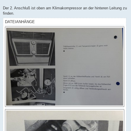
t
r
a
Der 2. Anschluß ist oben am Klimakompressor an der hinteren Leitung zu
g
finden.
DATEIANHÄNGE