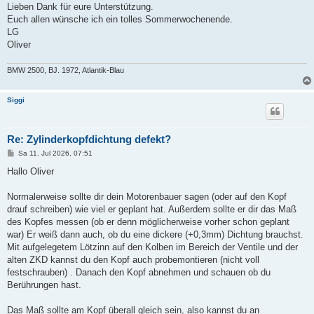
Lieben Dank für eure Unterstützung.
Euch allen wünsche ich ein tolles Sommerwochenende.
LG
Oliver
BMW 2500, BJ. 1972, Atlantik-Blau
Siggi
Re: Zylinderkopfdichtung defekt?
B
Sa 11. Jul 2026, 07:51
e
i
Hallo Oliver
t
r
a
Normalerweise sollte dir dein Motorenbauer sagen (oder auf den Kopf
g
drauf schreiben) wie viel er geplant hat. Außerdem sollte er dir das Maß
des Kopfes messen (ob er denn möglicherweise vorher schon geplant
war) Er weiß dann auch, ob du eine dickere (+0,3mm) Dichtung brauchst.
Mit aufgelegetem Lötzinn auf den Kolben im Bereich der Ventile und der
alten ZKD kannst du den Kopf auch probemontieren (nicht voll
festschrauben) . Danach den Kopf abnehmen und schauen ob du
Berührungen hast.
Das Maß sollte am Kopf überall gleich sein, also kannst du an