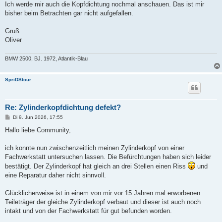
Ich werde mir auch die Kopfdichtung nochmal anschauen. Das ist mir
bisher beim Betrachten gar nicht aufgefallen.
Gruß
Oliver
BMW 2500, BJ. 1972, Atlantik-Blau
SpriDStour
Re: Zylinderkopfdichtung defekt?
B
Di 9. Jun 2026, 17:55
e
i
Hallo liebe Community,
t
r
a
ich konnte nun zwischenzeitlich meinen Zylinderkopf von einer
g
Fachwerkstatt untersuchen lassen. Die Befürchtungen haben sich leider
bestätigt. Der Zylinderkopf hat gleich an drei Stellen einen Riss
und
eine Reparatur daher nicht sinnvoll.
Glücklicherweise ist in einem von mir vor 15 Jahren mal erworbenen
Teileträger der gleiche Zylinderkopf verbaut und dieser ist auch noch
intakt und von der Fachwerkstatt für gut befunden worden.