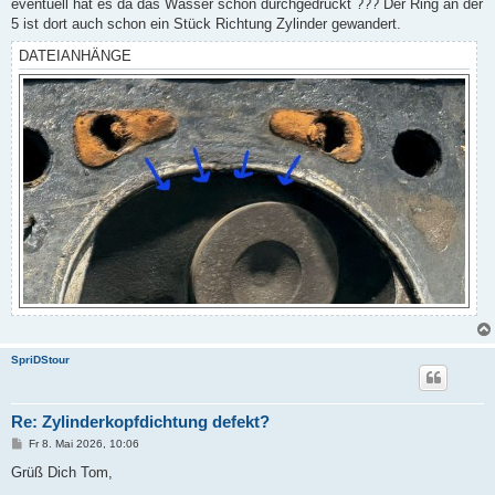
eventuell hat es da das Wasser schon durchgedrückt ??? Der Ring an der
5 ist dort auch schon ein Stück Richtung Zylinder gewandert.
DATEIANHÄNGE
SpriDStour
Re: Zylinderkopfdichtung defekt?
B
Fr 8. Mai 2026, 10:06
e
i
Grüß Dich Tom,
t