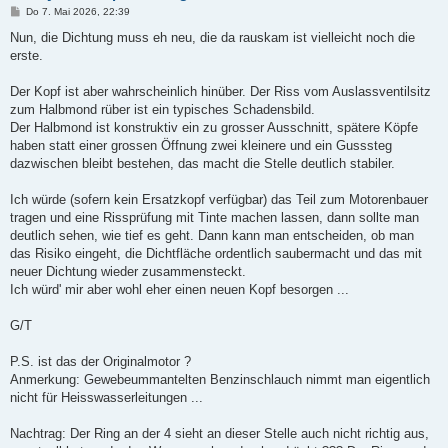
B
Do 7. Mai 2026, 22:39
e
i
Nun, die Dichtung muss eh neu, die da rauskam ist vielleicht noch die
t
erste.
r
a
g
Der Kopf ist aber wahrscheinlich hinüber. Der Riss vom Auslassventilsitz
zum Halbmond rüber ist ein typisches Schadensbild.
Der Halbmond ist konstruktiv ein zu grosser Ausschnitt, spätere Köpfe
haben statt einer grossen Öffnung zwei kleinere und ein Gusssteg
dazwischen bleibt bestehen, das macht die Stelle deutlich stabiler.
Ich würde (sofern kein Ersatzkopf verfügbar) das Teil zum Motorenbauer
tragen und eine Rissprüfung mit Tinte machen lassen, dann sollte man
deutlich sehen, wie tief es geht. Dann kann man entscheiden, ob man
das Risiko eingeht, die Dichtfläche ordentlich saubermacht und das mit
neuer Dichtung wieder zusammensteckt.
Ich würd' mir aber wohl eher einen neuen Kopf besorgen ...
G/T
P.S. ist das der Originalmotor ?
Anmerkung: Gewebeummantelten Benzinschlauch nimmt man eigentlich
nicht für Heisswasserleitungen ...
Nachtrag: Der Ring an der 4 sieht an dieser Stelle auch nicht richtig aus,