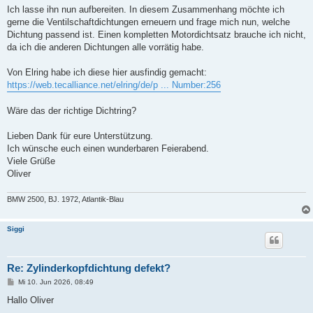
Ich lasse ihn nun aufbereiten. In diesem Zusammenhang möchte ich
gerne die Ventilschaftdichtungen erneuern und frage mich nun, welche
Dichtung passend ist. Einen kompletten Motordichtsatz brauche ich nicht,
da ich die anderen Dichtungen alle vorrätig habe.
Von Elring habe ich diese hier ausfindig gemacht:
https://web.tecalliance.net/elring/de/p ... Number:256
Wäre das der richtige Dichtring?
Lieben Dank für eure Unterstützung.
Ich wünsche euch einen wunderbaren Feierabend.
Viele Grüße
Oliver
BMW 2500, BJ. 1972, Atlantik-Blau
Siggi
Re: Zylinderkopfdichtung defekt?
B
Mi 10. Jun 2026, 08:49
e
i
Hallo Oliver
t