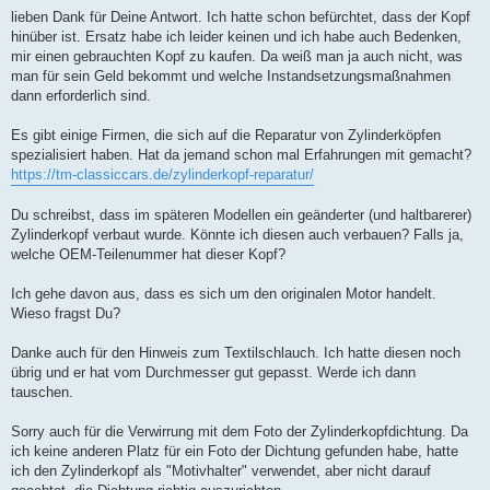
r
a
lieben Dank für Deine Antwort. Ich hatte schon befürchtet, dass der Kopf
g
hinüber ist. Ersatz habe ich leider keinen und ich habe auch Bedenken,
mir einen gebrauchten Kopf zu kaufen. Da weiß man ja auch nicht, was
man für sein Geld bekommt und welche Instandsetzungsmaßnahmen
dann erforderlich sind.
Es gibt einige Firmen, die sich auf die Reparatur von Zylinderköpfen
spezialisiert haben. Hat da jemand schon mal Erfahrungen mit gemacht?
https://tm-classiccars.de/zylinderkopf-reparatur/
Du schreibst, dass im späteren Modellen ein geänderter (und haltbarerer)
Zylinderkopf verbaut wurde. Könnte ich diesen auch verbauen? Falls ja,
welche OEM-Teilenummer hat dieser Kopf?
Ich gehe davon aus, dass es sich um den originalen Motor handelt.
Wieso fragst Du?
Danke auch für den Hinweis zum Textilschlauch. Ich hatte diesen noch
übrig und er hat vom Durchmesser gut gepasst. Werde ich dann
tauschen.
Sorry auch für die Verwirrung mit dem Foto der Zylinderkopfdichtung. Da
ich keine anderen Platz für ein Foto der Dichtung gefunden habe, hatte
ich den Zylinderkopf als "Motivhalter" verwendet, aber nicht darauf