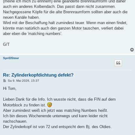
(meine ich mich zu erinnern) eine geänderte Brennraumform und daher
auch ein anderes Kolbendach. Das passt dann nicht zusammen.
Nachgegossene Köpfe für die alte Brennraumform sollten aber auch die
neuen Kanäle haben.
Wird mit der Beschaffung halt zumindest teuer. Wenn man einen findet,
könnte man natürlich auch den ganzen Motor tauschen, verliert dabei
aber eben die 'matching numbers'.
G/T
SpriDStour
Re: Zylinderkopfdichtung defekt?
B
Sa 9. Mai 2026, 15:37
e
i
Hi Tom,
t
r
a
Lieben Dank für die Info. Ich wusste nicht, dass die FIN auf dem
g
Motorblock zu finden ist.
Aber zumindest weiß ich jetzt was matching Numbers heißt.
Ich bin dieses Wochenende unterwegs und kann leider nicht
nachschauen.
Der Zylinderkopf ist von 72 und entspricht dem Bj. des Oldies.