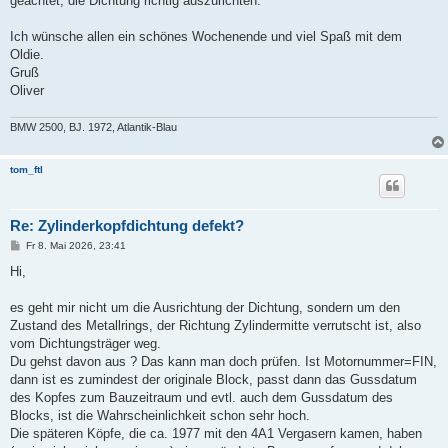
geachtet, die Dichtung richtig auszurichten.
Ich wünsche allen ein schönes Wochenende und viel Spaß mit dem
Oldie.
Gruß
Oliver
BMW 2500, BJ. 1972, Atlantik-Blau
tom_ftl
Re: Zylinderkopfdichtung defekt?
B
Fr 8. Mai 2026, 23:41
e
i
Hi,
t
r
a
es geht mir nicht um die Ausrichtung der Dichtung, sondern um den
g
Zustand des Metallrings, der Richtung Zylindermitte verrutscht ist, also
vom Dichtungsträger weg.
Du gehst davon aus ? Das kann man doch prüfen. Ist Motornummer=FIN,
dann ist es zumindest der originale Block, passt dann das Gussdatum
des Kopfes zum Bauzeitraum und evtl. auch dem Gussdatum des
Blocks, ist die Wahrscheinlichkeit schon sehr hoch.
Die späteren Köpfe, die ca. 1977 mit den 4A1 Vergasern kamen, haben