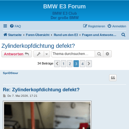
BMW E3 Forum
BMW E3 Club
Der große BMW
FAQ
Registrieren
Anmelden
S
Startseite
Foren-Übersicht
Rund um den E3
Fragen und Antworten zum Fahrzeug
u
Zylinderkopfdichtung defekt?
c
Suche
Erweiterte
Antworten
h
e
1
2
3
4
Vorherige
Nächste
34 Beiträge
SpriDStour
Re: Zylinderkopfdichtung defekt?
B
Do 7. Mai 2026, 17:21
e
i
t
r
a
g