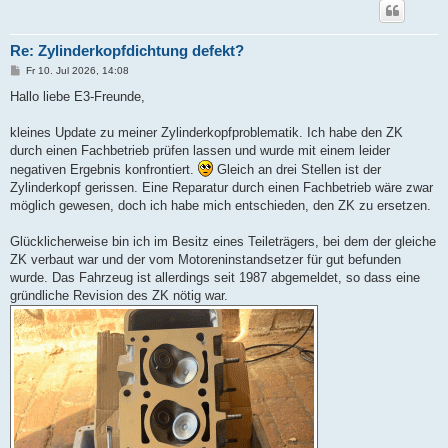
Re: Zylinderkopfdichtung defekt?
B
Fr 10. Jul 2026, 14:08
e
i
Hallo liebe E3-Freunde,
t
r
a
kleines Update zu meiner Zylinderkopfproblematik. Ich habe den ZK
g
durch einen Fachbetrieb prüfen lassen und wurde mit einem leider
negativen Ergebnis konfrontiert.
Gleich an drei Stellen ist der
Zylinderkopf gerissen. Eine Reparatur durch einen Fachbetrieb wäre zwar
möglich gewesen, doch ich habe mich entschieden, den ZK zu ersetzen.
Glücklicherweise bin ich im Besitz eines Teileträgers, bei dem der gleiche
ZK verbaut war und der vom Motoreninstandsetzer für gut befunden
wurde. Das Fahrzeug ist allerdings seit 1987 abgemeldet, so dass eine
gründliche Revision des ZK nötig war.