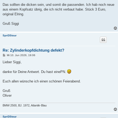
r
a
Das sollten die dicken sein, und somit die passenden. Ich hab noch neue
g
aus einem Kopfsatz übrig, die ich nicht verbaut habe. Stück 3 Euro,
original Elring.
Gruß Siggi
SpriDStour
Re: Zylinderkopfdichtung defekt?
B
Mi 10. Jun 2026, 19:06
e
i
Lieber Siggi,
t
r
a
danke für Deine Antwort. Du hast einePN.
g
Euch allen wünsche ich einen schönen Feierabend.
Gruß
Oliver
BMW 2500, BJ. 1972, Atlantik-Blau
SpriDStour