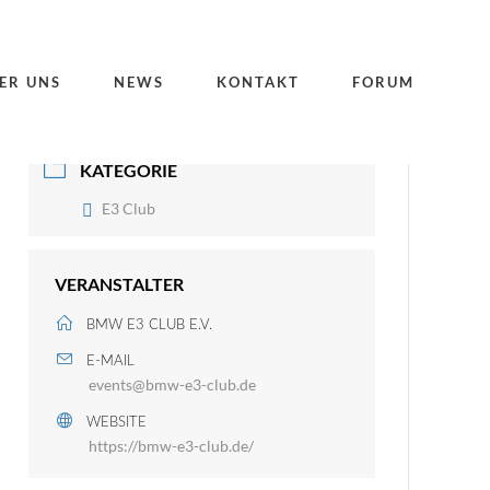
DATUM
ER UNS
NEWS
KONTAKT
FORUM
09. Nov. 2025
Vorbei!
KATEGORIE
E3 Club
VERANSTALTER
BMW E3 CLUB E.V.
E-MAIL
events@bmw-e3-club.de
WEBSITE
https://bmw-e3-club.de/