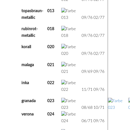
topasbraun-
013
76
77
m
metallic
09/76
02/77
rubinrot-
018
76
77
m
metallic
09/76
02/77
korall
020
76
77
u
09/76
02/77
malaga
021
69
76
u
09/69
09/76
inka
022
71
76
u
11/71
09/76
granada
023
68
71
u
08/68
10/71
verona
024
71
76
u
06/71
09/76