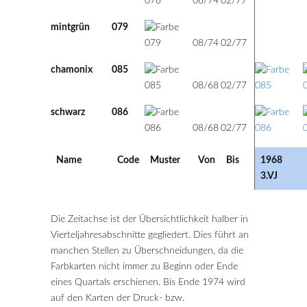
08/74
02/77
mintgrün
079
74
77
u
08/74
02/77
chamonix
085
68
77
u
08/68
02/77
schwarz
086
68
77
u
08/68
02/77
Name
Code
Muster
Von
Bis
1968
3.VJ
Die Zeitachse ist der Übersichtlichkeit halber in
Vierteljahresabschnitte gegliedert. Dies führt an
manchen Stellen zu Überschneidungen, da die
Farbkarten nicht immer zu Beginn oder Ende
eines Quartals erschienen. Bis Ende 1974 wird
auf den Karten der Druck- bzw.