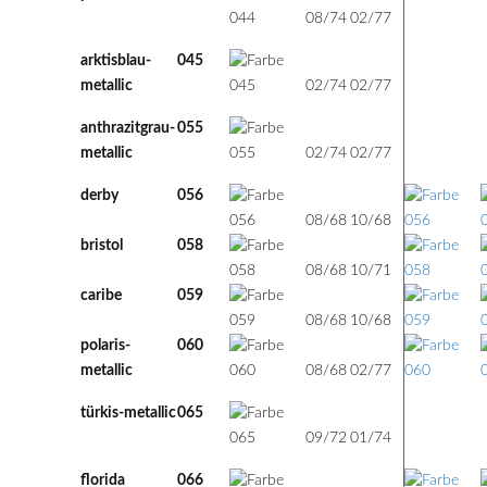
08/74
02/77
arktisblau-
045
74
77
m
metallic
02/74
02/77
anthrazitgrau-
055
74
77
m
metallic
02/74
02/77
derby
056
68
68
u
08/68
10/68
bristol
058
68
71
u
08/68
10/71
caribe
059
68
68
u
08/68
10/68
polaris-
060
68
77
m
metallic
08/68
02/77
türkis-metallic
065
72
74
m
09/72
01/74
florida
066
68
70
u