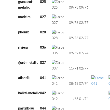
granatrot-
025
73
76
m
metallic
09/73
09/76
madeira
027
76
77
u
09/76
02/77
phönix
028
76
77
u
09/76
02/77
riviera
036
69
74
u
09/69
07/74
fjord-metallic
037
71
77
m
11/71
02/77
atlantik
041
68
74
u
08/68
07/74
baikal-metallic
042
68
74
m
11/68
01/74
pastellblau
044
74
77
u