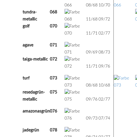
08/68
10/70
tundra-
068
68
72
m
metallic
11/68
09/72
golf
070
71
77
u
11/71
02/77
agave
071
69
73
u
09/69
08/73
taiga-metallic
072
71
76
m
11/71
09/76
turf
073
68
68
u
08/68
10/68
resedagrün-
075
76
77
m
metallic
09/76
02/77
amazonasgrün
076
73
74
u
09/73
07/74
jadegrün
078
74
77
u