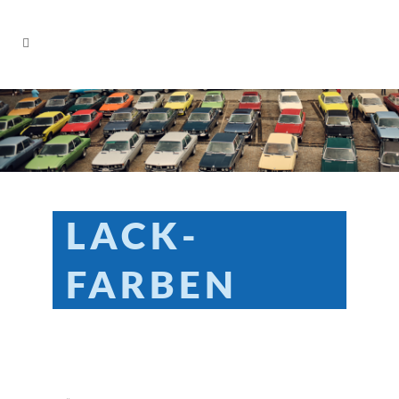
LACK­
FARBEN