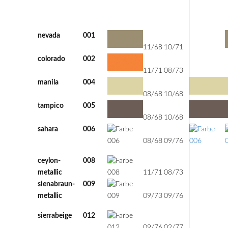
-----------------
000
-----------------
-
nevada
001
68
71
u
11/68
10/71
colorado
002
71
73
u
11/71
08/73
manila
004
68
68
u
08/68
10/68
tampico
005
68
68
u
08/68
10/68
sahara
006
68
76
u
08/68
09/76
ceylon-
008
71
73
m
metallic
11/71
08/73
sienabraun-
009
73
76
m
metallic
09/73
09/76
sierrabeige
012
76
77
u
09/76
02/77