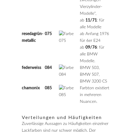
zweitürigen
Vierzylinder-
Modelle“,
ab
11/71
: für
alle Modelle
resedagrün-
075
ab Anfang 1976
metallic
für 6er E24
ab
09/76
: für
alle BMW
Modelle.
federweiss
084
BMW 503,
BMW 507,
BMW 3200 CS
chamonix
085
Farbton existiert
in mehreren
Nuancen.
Verteilungen und Häufigkeiten
Zuverlässige Aussagen zu Häufigkeiten einzelner
Lackfarben sind nur schwer möglich. Der